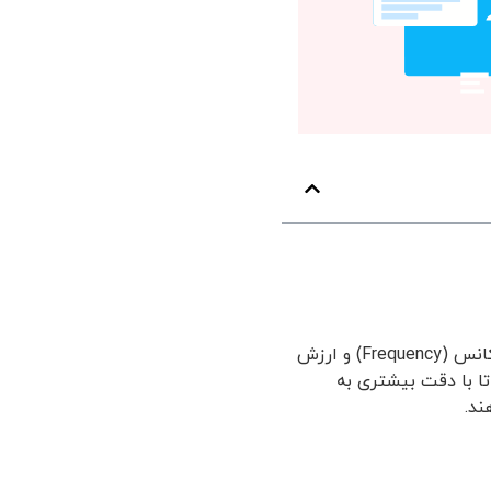
مدل RFM یک روش تحلیل بازاریابی است که بر اساس سه عامل اصلی، یعنی تاخر (Recency)، فرکانس (Frequency) و ارزش
ند تا با دقت بیشتری به
ند.