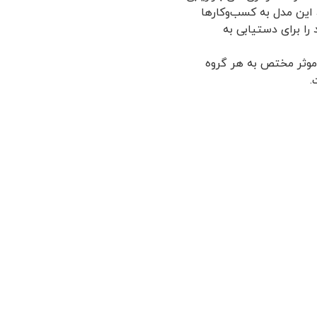
به‌طور انعطاف‌پذیر تنظیم کنند. با تخصیص امتیازات عددی به مشتریان بر اساس عوامل RFM، این مدل به کسب‌و‌کارها
 را برای دستیابی به
ی موثر مختص به هر گروه
.